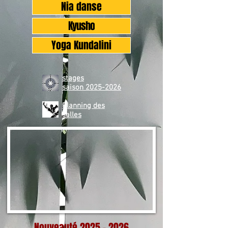
Nia danse
Kyusho
Yoga Kundalini
stages
saison
2025-2026
Planning des
salles
Nouveauté
2025 - 2026