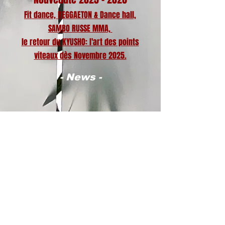
Fit dance, REGGAETON & Dance hall,
SAMBO RUSSE MMA,
le retour du KYUSHO: l'art des points
viteaux dès Novembre 2025.
- News -