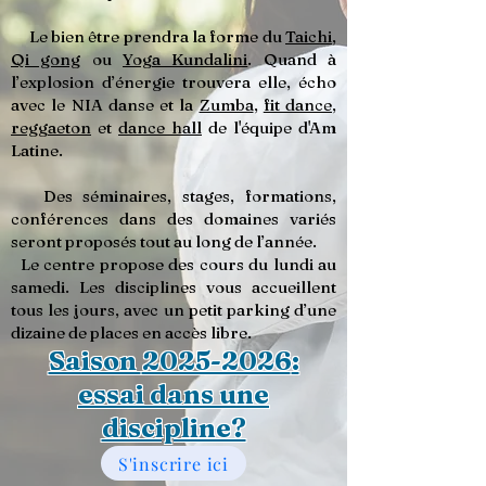
Le bien être prendra la forme du
Taichi
,
Qi gong
ou
Yoga Kundalini
. Quand à
l’explosion d’énergie trouvera elle, écho
avec le NIA danse et la
Zumba
,
fit dance
,
reggaeton
et
dance hall
de l'équipe d'Am
Latine.
Des séminaires, stages, formations,
conférences dans des domaines variés
seront proposés tout au long de l’année.
Le centre propose des cours du lundi au
samedi. Les disciplines vous accueillent
tous les jours, avec un petit parking d’une
dizaine de places en accès libre.
Saison
2025-2026
:
essai dans une
discipline?
S'inscrire ici