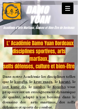
DAMO
YUAN
Académie d'Arts Martiaux, Danses et Bien-Être de Bordeaux
L' Académie Damo Yuan Bordeaux
disciplines sportives, arts
martiaux,
selfs défenses, culture et bien-être
Dans notre Académie les disciplines telles
que le
kungfu
, le
krav maga
, le
karaté
, le
jeet kune do
, le
sambo
, le
Kyusho
vous
proposeront un enseignement dynamique
de qualité, adapté à vos besoins dans le
domaine des arts martiaux, des selfs
défenses et sports
de combat.