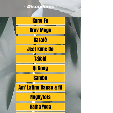
- Disciplines -
Kung Fu
Krav Maga
Karaté
Jeet Kune Do
Taïchi
Qi Gong
Sambo
Am' Latine Danse & fit
Rugbytots
Hatha Yoga